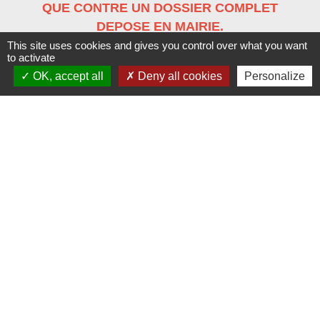
QUE CONTRE UN DOSSIER COMPLET
DEPOSE EN MAIRIE.
This site uses cookies and gives you control over what you want
to activate
OK, accept all
Deny all cookies
Personalize
Contacts
Commune des Fontenelles
13 rue Principale
25210 Les Fontenelles - FRANCE
+33 3 81 43 70 32
Contact par formulaire