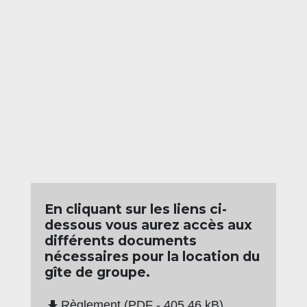
En cliquant sur les liens ci-
dessous vous aurez accès aux
différents documents
nécessaires pour la location du
gîte de groupe.
file_download
Règlement (PDF - 405.46 kB)