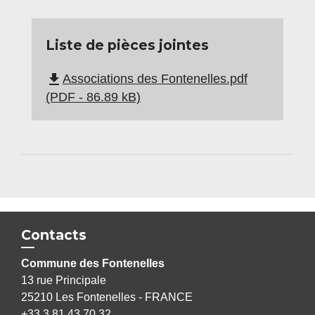
Liste de pièces jointes
file_download
Associations des Fontenelles.pdf
(PDF - 86.89 kB)
Contacts
Commune des Fontenelles
13 rue Principale
25210 Les Fontenelles - FRANCE
+33 3 81 43 70 32