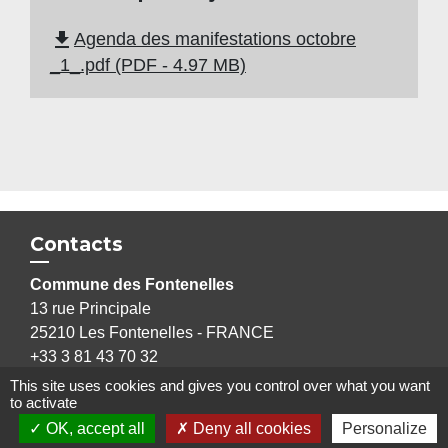
file_download
Agenda des manifestations octobre
_1_.pdf (PDF - 4.97 MB)
Contacts
Commune des Fontenelles
13 rue Principale
25210 Les Fontenelles - FRANCE
+33 3 81 43 70 32
Contact par formulaire
This site uses cookies and gives you control over what you want
to activate
OK, accept all
Deny all cookies
Personalize